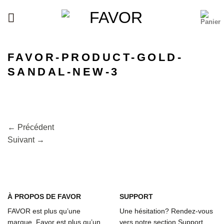
Passer
au
contenu
FAVOR-PRODUCT-GOLD-
SANDAL-NEW-3
←
Précédent
Suivant
→
À
PROPOS DE FAVOR
SUPPORT
FAVOR est plus qu’une
Une hésitation? Rendez-vous
marque. Favor est plus qu’un
vers notre section Support