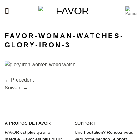
Passer
au
contenu
FAVOR-WOMAN-WATCHES-
GLORY-IRON-3
←
Précédent
Suivant
→
À
PROPOS DE FAVOR
SUPPORT
FAVOR est plus qu’une
Une hésitation? Rendez-vous
marque. Favor est plus qu’un
vers notre section Support