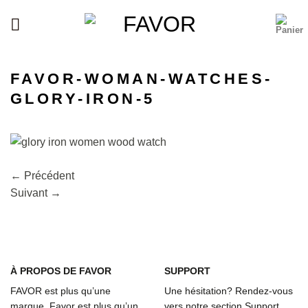
Passer
au
contenu
FAVOR-WOMAN-WATCHES-
GLORY-IRON-5
←
Précédent
Suivant
→
À
PROPOS DE FAVOR
SUPPORT
FAVOR est plus qu’une
Une hésitation? Rendez-vous
marque. Favor est plus qu’un
vers notre section Support