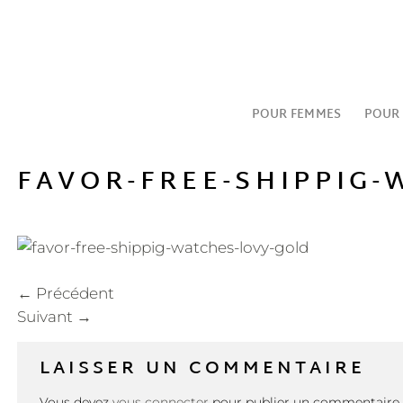
Passer
au
contenu
POUR FEMMES
POUR
FAVOR-FREE-SHIPPIG
←
Précédent
Suivant
→
LAISSER UN COMMENTAIRE
Vous devez
vous connecter
pour publier un commentaire.