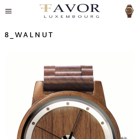
Passer
au
contenu
8_WALNUT