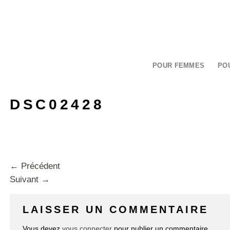
Passer
au
contenu
POUR FEMMES
PO
DSC02428
←
Précédent
Suivant
→
LAISSER UN COMMENTAIRE
Vous devez
vous connecter
pour publier un commentaire.