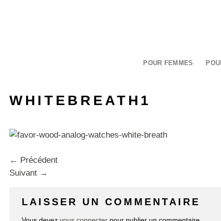
Passer
au
contenu
POUR FEMMES
POU
WHITEBREATH1
←
Précédent
Suivant
→
LAISSER UN COMMENTAIRE
Vous devez
vous connecter
pour publier un commentaire.