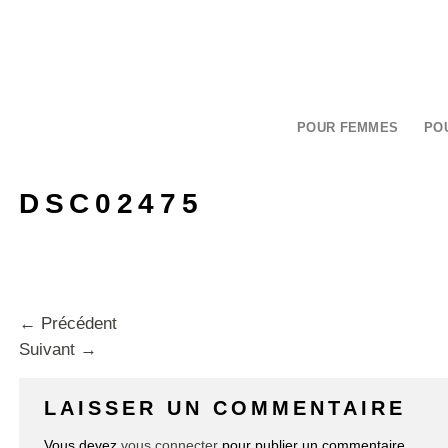
Passer
au
contenu
POUR FEMMES
PO
DSC02475
←
Précédent
Suivant
→
LAISSER UN COMMENTAIRE
Vous devez
vous connecter
pour publier un commentaire.