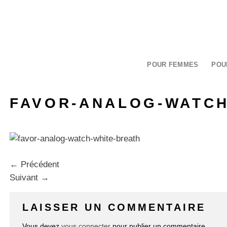
Passer
au
contenu
POUR FEMMES
POU
FAVOR-ANALOG-WATCH
←
Précédent
Suivant
→
LAISSER UN COMMENTAIRE
Vous devez
vous connecter
pour publier un commentaire.