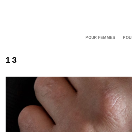
Passer
au
contenu
POUR FEMMES
POU
13