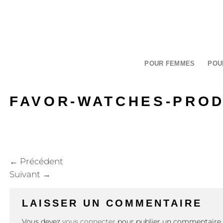
Passer
au
contenu
POUR FEMMES
POU
FAVOR-WATCHES-PROD
←
Précédent
Suivant
→
LAISSER UN COMMENTAIRE
Vous devez
vous connecter
pour publier un commentaire.