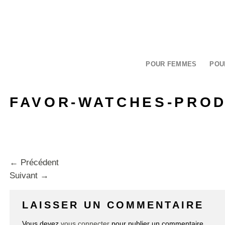
Passer
au
contenu
POUR FEMMES
POU
FAVOR-WATCHES-PROD
←
Précédent
Suivant
→
LAISSER UN COMMENTAIRE
Vous devez
vous connecter
pour publier un commentaire.