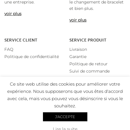
une entreprise.
le changement de bracelet
et bien plus.
voir plus
voir plus
SERVICE CLIENT
SERVICE PRODUIT
FAQ
Livraison
Politique de confidentialité
Garantie
Politique de retour
Suivi de commande
Ce site web utilise des cookies pour améliorer votre
expérience. Nous supposerons que vous êtes d'accord
avec cela, mais vous pouvez vous désinscrire si vous le
souhaitez.
J'ACCEPTE
Copyright 2026 Favor – All rights Reserved – Designed by
Lire la suite
Visual Edge