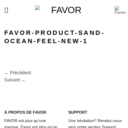
Passer
au
contenu
FAVOR-PRODUCT-SAND-
OCEAN-FEEL-NEW-1
←
Précédent
Suivant
→
À
PROPOS DE FAVOR
SUPPORT
FAVOR est plus qu’une
Une hésitation? Rendez-vous
marque. Favor est plus qu’un
vers notre section Support