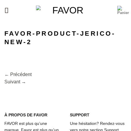
Passer
au
contenu
FAVOR-PRODUCT-JERICO-
NEW-2
←
Précédent
Suivant
→
À
PROPOS DE FAVOR
SUPPORT
FAVOR est plus qu’une
Une hésitation? Rendez-vous
marque. Favor est plus qu’un
vers notre section Support