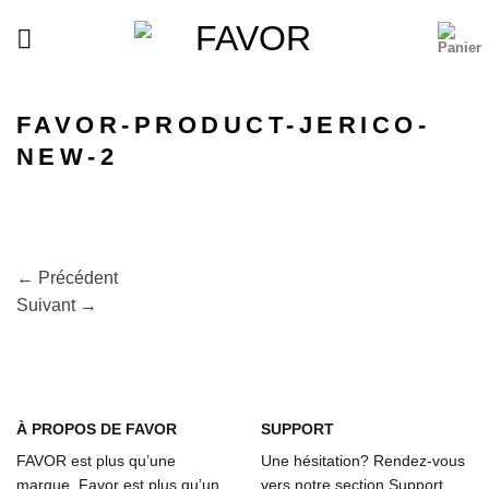
Passer
au
contenu
FAVOR-PRODUCT-JERICO-
NEW-2
←
Précédent
Suivant
→
À
PROPOS DE FAVOR
SUPPORT
FAVOR est plus qu’une
Une hésitation? Rendez-vous
marque. Favor est plus qu’un
vers notre section Support