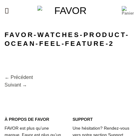
Passer
au
contenu
FAVOR-WATCHES-PRODUCT-
OCEAN-FEEL-FEATURE-2
←
Précédent
Suivant
→
À
PROPOS DE FAVOR
SUPPORT
FAVOR est plus qu’une
Une hésitation? Rendez-vous
marque. Favor est plus qu’un
vers notre section Support