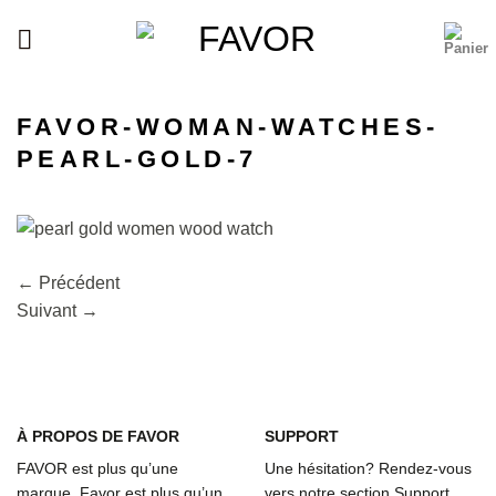
Passer
au
contenu
FAVOR-WOMAN-WATCHES-
PEARL-GOLD-7
←
Précédent
Suivant
→
À
PROPOS DE FAVOR
SUPPORT
FAVOR est plus qu’une
Une hésitation? Rendez-vous
marque. Favor est plus qu’un
vers notre section Support