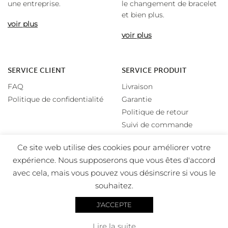
une entreprise.
le changement de bracelet
et bien plus.
voir plus
voir plus
SERVICE CLIENT
SERVICE PRODUIT
FAQ
Livraison
Politique de confidentialité
Garantie
Politique de retour
Suivi de commande
Ce site web utilise des cookies pour améliorer votre
expérience. Nous supposerons que vous êtes d'accord
avec cela, mais vous pouvez vous désinscrire si vous le
souhaitez.
J'ACCEPTE
Copyright 2026 Favor – All rights Reserved – Designed by
Lire la suite
Visual Edge