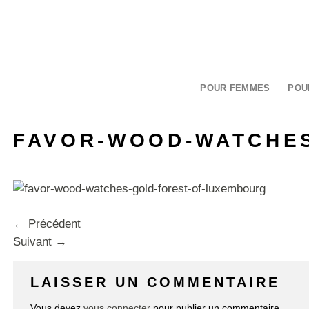
Passer
au
contenu
POUR FEMMES
POU
FAVOR-WOOD-WATCHE
←
Précédent
Suivant
→
LAISSER UN COMMENTAIRE
Vous devez
vous connecter
pour publier un commentaire.