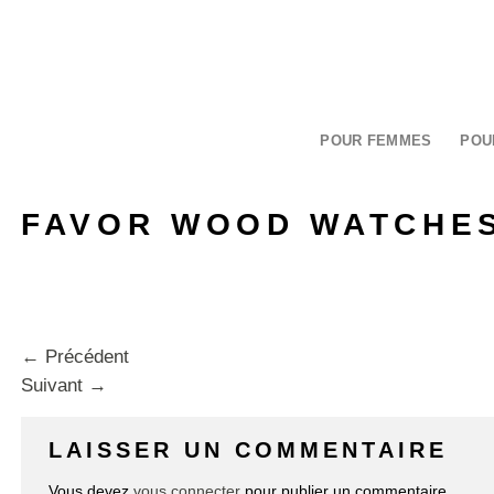
Passer
au
contenu
POUR FEMMES
POU
FAVOR WOOD WATCHES
←
Précédent
Suivant
→
LAISSER UN COMMENTAIRE
Vous devez
vous connecter
pour publier un commentaire.