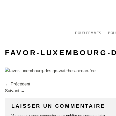
Passer
au
contenu
POUR FEMMES
POU
FAVOR-LUXEMBOURG-D
←
Précédent
Suivant
→
LAISSER UN COMMENTAIRE
Vous devez
vous connecter
pour publier un commentaire.