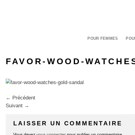
Passer
au
contenu
POUR FEMMES
POU
FAVOR-WOOD-WATCHES
←
Précédent
Suivant
→
LAISSER UN COMMENTAIRE
Vous devez
vous connecter
pour publier un commentaire.