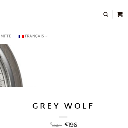
OMPTE
FRANÇAIS
GREY WOLF
€
€
196
230