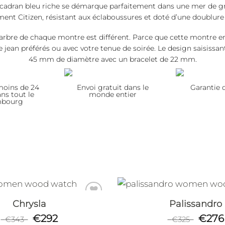
adran bleu riche se démarque parfaitement dans une mer de gris
nt Citizen, résistant aux éclaboussures et doté d’une doublure 
marbre de chaque montre est différent. Parce que cette montre en
re jean préférés ou avec votre tenue de soirée. Le design saisis
45 mm de diamètre avec un bracelet de 22 mm.
 moins de 24
Envoi gratuit dans le
Garantie 
ns tout le
monde entier
mbourg
Chrysla
Palissandro
€
292
€
276
€
343
€
325
Add to