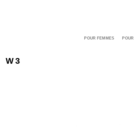
Passer
au
contenu
POUR FEMMES
POUR
W3