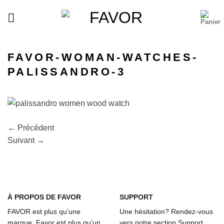
Passer
au
contenu
FAVOR-WOMAN-WATCHES-
PALISSANDRO-3
←
Précédent
Suivant
→
À
PROPOS DE FAVOR
SUPPORT
FAVOR est plus qu’une
Une hésitation? Rendez-vous
marque. Favor est plus qu’un
vers notre section Support