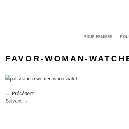
Passer
au
contenu
POUR FEMMES
POU
FAVOR-WOMAN-WATCHE
←
Précédent
Suivant
→