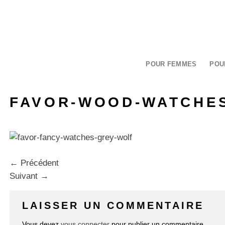
Passer
au
contenu
POUR FEMMES
POU
FAVOR-WOOD-WATCHES
←
Précédent
Suivant
→
LAISSER UN COMMENTAIRE
Vous devez
vous connecter
pour publier un commentaire.