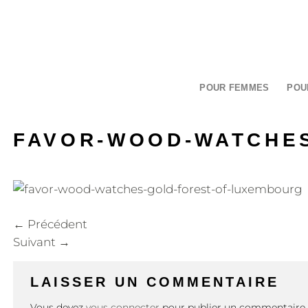
Passer
au
contenu
POUR FEMMES
POU
FAVOR-WOOD-WATCHES
←
Précédent
Suivant
→
LAISSER UN COMMENTAIRE
Vous devez
vous connecter
pour publier un commentaire.