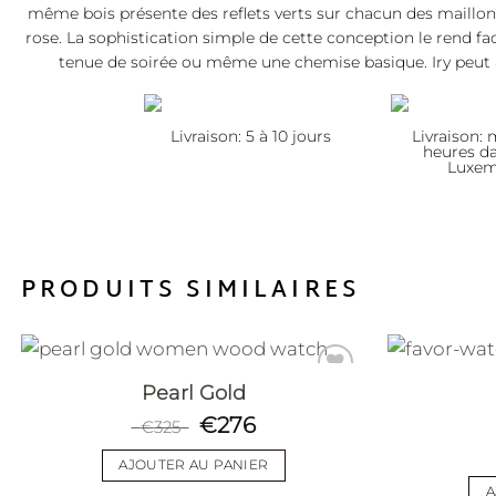
même bois présente des reflets verts sur chacun des maillons
rose. La sophistication simple de cette conception le rend fa
tenue de soirée ou même une chemise basique. Iry peut a
Livraison: 5 à 10 jours
Livraison:
heures da
Luxe
PRODUITS SIMILAIRES
Pearl Gold
€
276
€
325
Add to
wishlist
AJOUTER AU PANIER
A