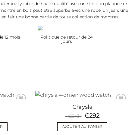
cier inoxydable de haute qualité avec une finition plaquée or
e montre en bois peut être superbe avec une robe, un jean, une
en fait une bonne partie de toute collection de montres.
de 12 mois
Politique de retour de 24
jours
Chrysla
€
292
€
343
Add to
Add to
wishlist
wishlist
ER
AJOUTER AU PANIER