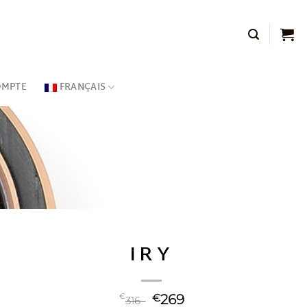
OMPTE
FRANÇAIS
IRY
€
€
269
316