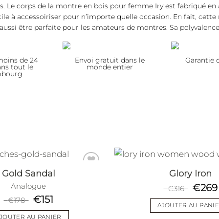
. Le corps de la montre en bois pour femme Iry est fabriqué en a
cile à accessoiriser pour n’importe quelle occasion. En fait, cett
ussi être parfaite pour les amateurs de montres. Sa polyvalence 
 moins de 24
Envoi gratuit dans le
Garantie 
ns tout le
monde entier
mbourg
Gold Sandal
Glory Iron
€
269
Analogue
€
316
Add to
€
151
€
178
wishlist
AJOUTER AU PANI
JOUTER AU PANIER