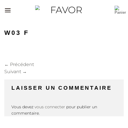
Passer
au
contenu
W03 F
←
Précédent
Suivant
→
LAISSER UN COMMENTAIRE
Vous devez
vous connecter
pour publier un
commentaire.