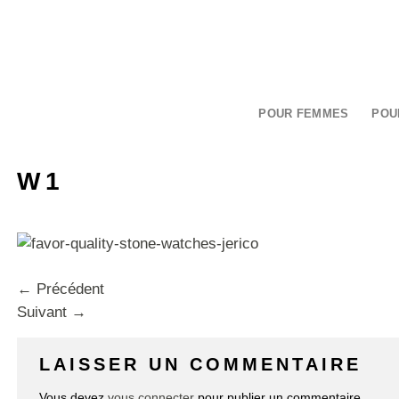
Passer
au
contenu
POUR FEMMES
POU
W1
←
Précédent
Suivant
→
LAISSER UN COMMENTAIRE
Vous devez
vous connecter
pour publier un commentaire.